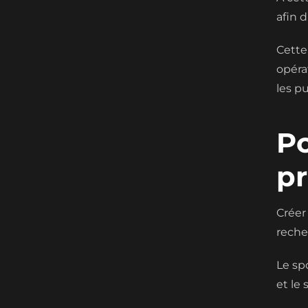
afin 
Cette
opéra
les pu
Po
pr
Créer
reche
Le sp
et le