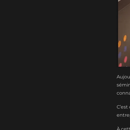
Aujou
sémin
conna
C’est
entre
À cet