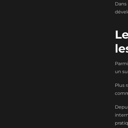
Dans 
dével
Le
le
Parmi
un su
Plus r
commu
Depui
inter
prati