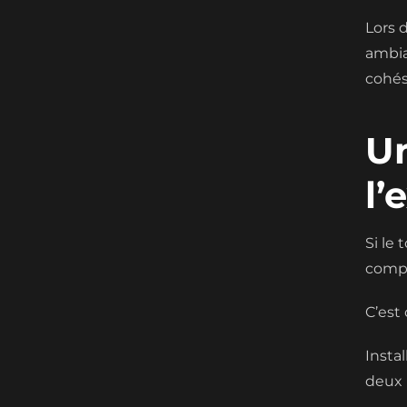
Lors 
ambia
cohés
Un
l’
Si le
compl
C’est
Insta
deux m