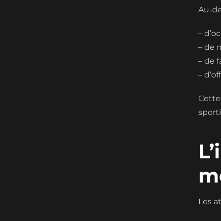
Au-de
– d’o
– de 
– de 
– d’o
Cette
sport
L’
m
Les a