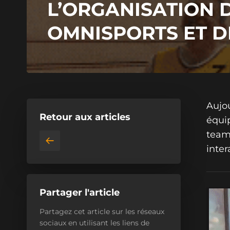
L’ORGANISATION D
OMNISPORTS ET D
Aujou
Retour aux articles
équip
team
inter
Partager l'article
Partagez cet article sur les réseaux
sociaux en utilisant les liens de