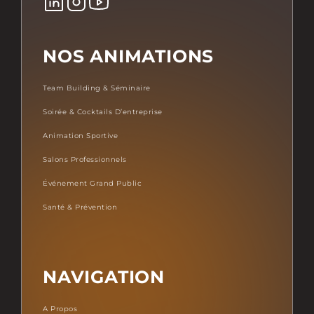
NOS ANIMATIONS
Team Building & Séminaire
Soirée & Cocktails D’entreprise
Animation Sportive
Salons Professionnels
Événement Grand Public
Santé & Prévention
NAVIGATION
A Propos