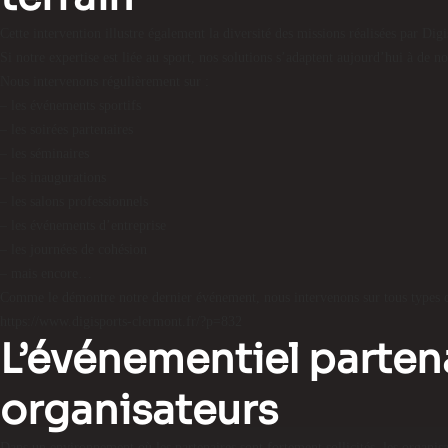
Cette intervention illustre également la diversité des missions réalisées par Digi
Si notre expertise est liée au sport, nos solutions s’adaptent aujourd’hui à de
Nous intervenons régulièrement sur :
– les événements sportifs
– les soirées partenaires
– les séminaires
– les inaugurations
– les salons professionnels
– les événements d’entreprise
– les journées de cohésion
– mais encore…
Comme le démontre notre dernier événement, nous intervenons sur tous types d
https://www.digisports-clermont.fr/?p=832
L’événementiel partena
organisateurs
Dans un environnement où les partenaires sont fortement sollicités, les organis