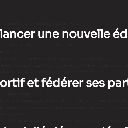
gagement tout en renforçant les relations avec eux.
lancer une nouvelle éd
el espace de coworking implanté à Clermont-Ferrand.
énement professionnel.
 flexibilité, leur modernité et leur capacité à favoriser les échanges.
llaboratifs connaissent une croissance constante et sont désormais utilisés pour
es de la course dans une atmosphère professionnelle mais conviviale.
ortif et fédérer ses pa
e édition de la Sancy Arc en Ciel.
iquer les évolutions du projet et de mettre en avant les ambitions sportives de
une relation régulière avec leurs partenaires développent généralement des collab
ong de l’année.
prendre les enjeux de la course tout en rencontrant les autres acteurs engagés da