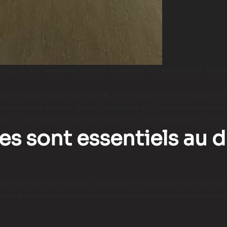
r un autre rendez-vous essentiel : la rencontre avec ses partenaires. Véritable
cement réunissant ses partenaires au PIC, nouvel espace de coworking situé à C
isième édition de la course, partager les ambitions de l’organisation et remercier
avec son mur digital interactif afin d’apporter une dimension ludique et convivia
res sont essentiels au
énement d’envergure nationale, le partenariat constitue aujourd’hui l’un des p
 source de financement majeure pour de nombreuses associations et organisations 