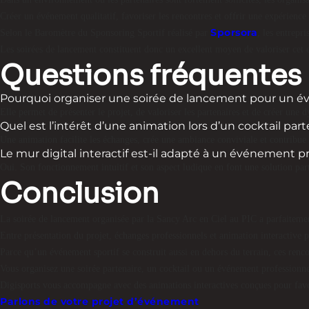
Créer un événement qualitatif, favoriser les rencontres et offrir une expérience 
Sporsora
Selon le Baromètre du Sponsoring Sportif réalisé par
, les entrepr
Les soirées de lancement constituent donc un excellent moyen de valoriser cet
Questions fréquentes
Pourquoi organiser une soirée de lancement pour un é
Elle permet de présenter le projet, de valoriser les partenaires et de créer une
Quel est l’intérêt d’une animation lors d’un cocktail part
Une animation facilite les échanges, crée une ambiance conviviale et contribu
Le mur digital interactif est-il adapté à un événement p
Oui. Son fonctionnement intuitif et son aspect ludique en font une solution part
Conclusion
La soirée de lancement organisée par la Sancy Arc en Ciel au PIC a parfaitemen
Entre présentation du projet, échanges professionnels et animation interactive p
Parce qu’un événement sportif se construit aussi en dehors du terrain, ces renco
Vous organisez une soirée partenaire, un cocktail ou un événement professionne
Digisports vous accompagne avec des animations interactives conçues pour favori
Parlons de votre projet d’événement