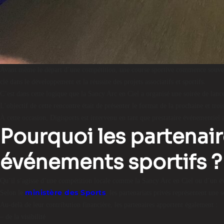
Avant même le départ d’une compétition, une course sportive commence souvent pa
clé dans le développement et la réussite des projets associatifs et sportifs.
C’est dans cette logique que la Sancy Arc en Ciel a organisé une soirée de lan
L’objectif de cette rencontre était de présenter le format de la prochaine et tro
À cette occasion, Digisports est intervenu en tant que prestataire événementiel 
Pourquoi les partenai
événements sportifs ?
Qu’il s’agisse d’une compétition locale comme la Sancy Arc en Ciel ou d’un év
ministère des Sports
Selon le
, les partenariats privés représentent une
Au-delà de leur contribution financière, les partenaires apportent également :
– de la visibilité