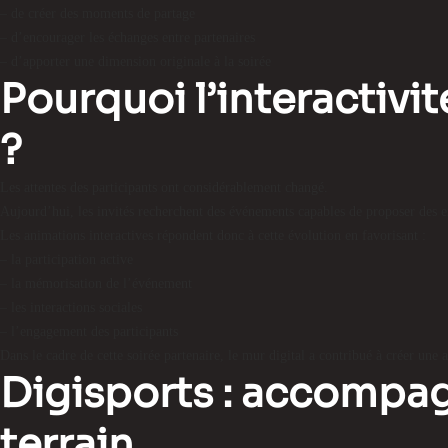
– de créer des moments de partage
– d’encourager les échanges entre partenaires
– d’apporter une dimension originale à la soirée
Pourquoi l’interactivi
?
Les attentes des participants ont considérablement changé.
Aujourd’hui, les invités recherchent des événements capables de proposer des ex
Les animations interactives répondent donc à cette évolution en favorisant :
– la participation active
– la mémorisation de l’événement
– les interactions sociales
– l’engagement des participants
Dans le cadre de cette soirée partenaire, le mur digital a contribué à créer une
Digisports : accompag
terrain