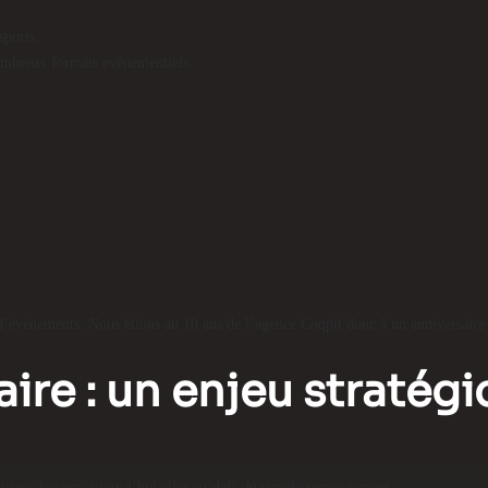
sports.
 nombreux formats événementiels.
’événements. Nous étions au 10 ans de l’agence Coqpit donc à un anniversaire 
ire : un enjeu stratégi
ateurs doivent aujourd’hui aller au-delà du simple remerciement.