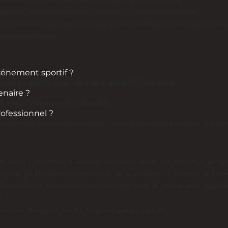
agréable contribue directement à renforcer la fidélité des partenaires.
ises recherchent de plus en plus des partenariats fondés sur les relations humaine
 engagement mutuel.
vénement sportif ?
 dynamique positive avant le lancement officiel de l’événement.
enaire ?
e à rendre l’événement plus mémorable.
rofessionnel ?
iculièrement efficace pour dynamiser les cocktails, soirées partenaires et événe
t illustré l’importance de réunir les partenaires autour d’un moment de partage
roposée par Digisports, les participants ont pu découvrir les ambitions de la pr
ntres jouent un rôle essentiel dans le développement de relations entre organisat
l ?
ser les échanges et enrichir l’expérience de vos invités.