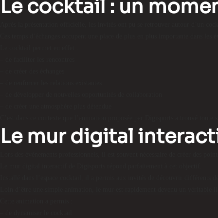
Le cocktail : un mome
Après la présentation officielle, les invités ont pu se retrouver autour d’un cock
Ces temps d’échanges occupent une place de plus en plus importante dans les év
Le cocktail permet en effet :
– de faciliter les rencontres
– de créer des échanges
– de renforcer les relations existantes
– de développer de nouvelles opportunités de collaboration
– de créer une atmosphère plus détendue
C’est dans ce contexte que l’animation proposée par Digisports a trouvé toute s
Le mur digital interact
Lors des événements professionnels, il est souvent nécessaire de créer des points
Le mur digital interactif de Digisports répond parfaitement à cet objectif.
Installé dans l’espace cocktail, il a permis aux invités de découvrir différents dé
Loin d’être une simple animation, le mur est rapidement devenu un véritable l
Cette animation a permis :
– de dynamiser le cocktail