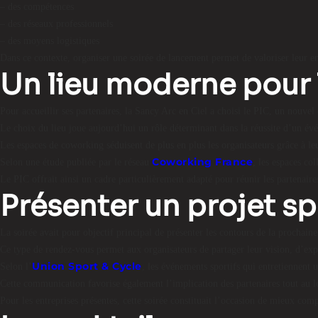
– des compétences
– des réseaux professionnels
– des moyens logistiques
Dans ce contexte, organiser une soirée de lancement permet de valoriser leur en
Un lieu moderne pour 
Pour accueillir ses partenaires, la Sancy Arc en Ciel a choisi le PIC, un nouv
Le choix du lieu joue aujourd’hui un rôle déterminant dans la réussite d’un év
Les espaces de coworking séduisent de plus en plus les organisateurs grâce à leur
Coworking France
Selon une étude publiée par le réseau
, les espaces co
Le PIC offrait ainsi un cadre particulièrement adapté pour réunir les partenair
Présenter un projet sp
La soirée avait pour objectif principal de présenter les contours de la prochain
Ce type de rendez-vous permet aux organisateurs de partager leur vision, d’expl
Union Sport & Cycle
Selon l’
, les événements sportifs qui entretiennent 
Cette communication favorise également l’implication des partenaires tout au l
Pour les entreprises présentes, cette soirée constituait l’occasion de mieux com